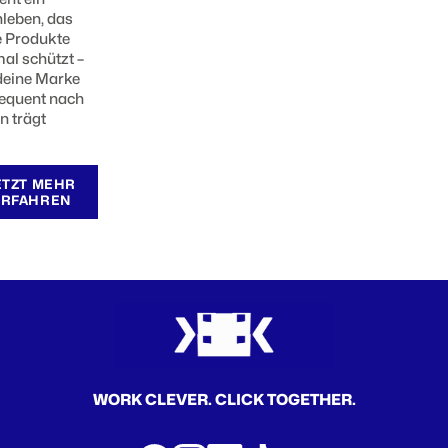
nleben, das
e Produkte
al schützt –
deine Marke
equent nach
n trägt
ETZT MEHR
ERFAHREN
WORK CLEVER. CLICK TOGETHER.