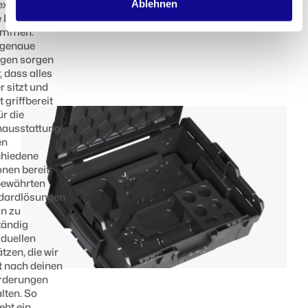
Ablehnen
exakt auf
 Inhalte
immen.
genaue
agen sorgen
, dass alles
r sitzt und
t griffbereit
ür die
nausstattung
en
chiedene
nen bereit:
bewährten
dardlösungen
in zu
tändig
iduellen
tzen, die wir
t nach deinen
rderungen
lten. So
eht ein