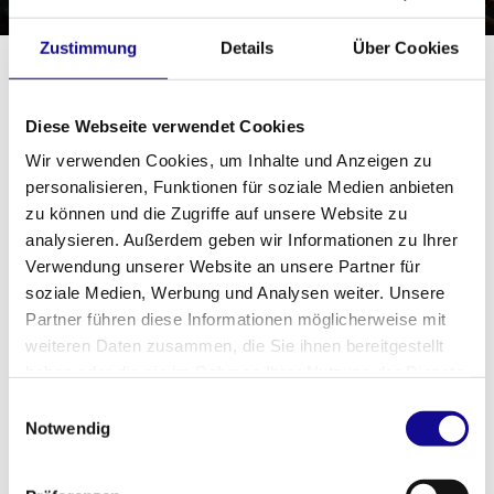
Zustimmung
Details
Über Cookies
07.08.2025
MACHER FESTIVAL 2026
Diese Webseite verwendet Cookies
Wir verwenden Cookies, um Inhalte und Anzeigen zu
personalisieren, Funktionen für soziale Medien anbieten
zu können und die Zugriffe auf unsere Website zu
analysieren. Außerdem geben wir Informationen zu Ihrer
Verwendung unserer Website an unsere Partner für
soziale Medien, Werbung und Analysen weiter. Unsere
Partner führen diese Informationen möglicherweise mit
weiteren Daten zusammen, die Sie ihnen bereitgestellt
03.09.2026
haben oder die sie im Rahmen Ihrer Nutzung der Dienste
BAUPART 2026
gesammelt haben.
Einwilligungsauswahl
Notwendig