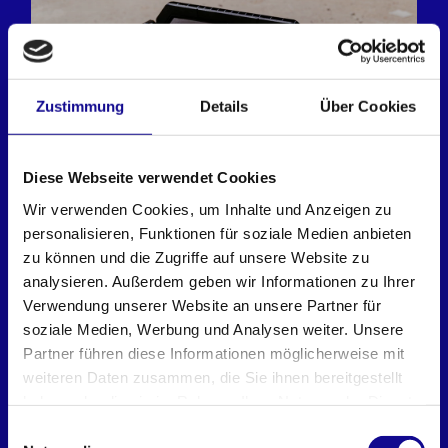
Zustimmung
Details
Über Cookies
Modulares System
DURCHDACHT ERGÄNZEN.
Diese Webseite verwendet Cookies
MODULAR ERWEITERN. MIT DEM
I-BOXX RACK.
Wir verwenden Cookies, um Inhalte und Anzeigen zu
personalisieren, Funktionen für soziale Medien anbieten
zu können und die Zugriffe auf unsere Website zu
analysieren. Außerdem geben wir Informationen zu Ihrer
Verwendung unserer Website an unsere Partner für
soziale Medien, Werbung und Analysen weiter. Unsere
Partner führen diese Informationen möglicherweise mit
weiteren Daten zusammen, die Sie ihnen bereitgestellt
haben oder die sie im Rahmen Ihrer Nutzung der Dienste
Fahrzeugintegration
gesammelt haben.
Einwilligungsauswahl
NAHTLOSE INTEGRATION. DAS L-