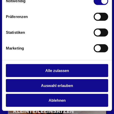
Notwendig
BOXX SYSTEM IN DER SORTIMO
FAHRZEUGEINRICHTUNG.
Präferenzen
Statistiken
Marketing
Alle zulassen
Auswahl erlauben
Kleinteile Organisation
SCHRAUBEN AUFBEWAHRUNG
Ablehnen
MIT INSETBOXEN UND
KLEINTEILEEINSÄTZEN