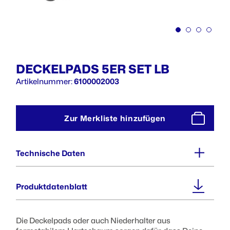
DECKELPADS 5ER SET LB
Artikelnummer:
6100002003
Zur Merkliste hinzufügen
Technische Daten
Außenmaße (BxTxH) :
Produktdatenblatt
52 x 52 x 22 mm
Die Deckelpads oder auch Niederhalter aus
Gewicht :