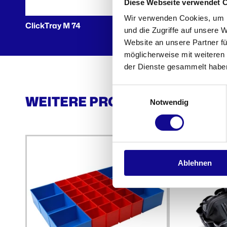
Diese Webseite verwendet 
Wir verwenden Cookies, um I
ClickTray M 74
und die Zugriffe auf unsere 
Website an unsere Partner fü
möglicherweise mit weiteren
der Dienste gesammelt habe
Einwilligungsauswahl
WEITERE PRODUKTE AUS DE
Notwendig
Ablehnen