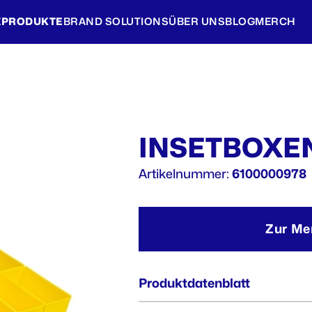
E
PRODUKTE
BRAND SOLUTIONS
ÜBER UNS
BLOG
MERCH
INSETBOXEN
Artikelnummer:
6100000978
Zur Me
Produktdatenblatt