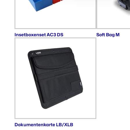
Insetboxenset AC3 DS
Soft Bag M
Dokumentenkarte LB/XLB