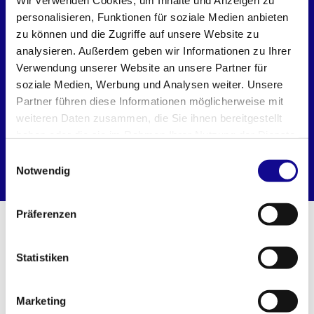
Wir verwenden Cookies, um Inhalte und Anzeigen zu
personalisieren, Funktionen für soziale Medien anbieten
zu können und die Zugriffe auf unsere Website zu
analysieren. Außerdem geben wir Informationen zu Ihrer
Verwendung unserer Website an unsere Partner für
soziale Medien, Werbung und Analysen weiter. Unsere
Partner führen diese Informationen möglicherweise mit
weiteren Daten zusammen, die Sie ihnen bereitgestellt
haben oder die sie im Rahmen Ihrer Nutzung der Dienste
gesammelt haben.
Einwilligungsauswahl
L-BOXX 136
LS-BOXX 306
Notwendig
Präferenzen
WEITERE PRODUKTE AUS DEM L-
BOXX SYSTEM
Statistiken
Marketing