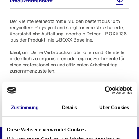
Produktdatenblatt
404 x 137 x 97 mm
Der Kleinteileeinsatz mit 8 Mulden besteht aus 10 %
Gewicht :
recyceltem Polystyrol und sorgt für eine strukturierte,
0,3 kg
übersichtliche Aufteilung innerhalb Deiner L-BOXX 136
aus der Produktlinie L-BOXX Baseline.
Ideal, um Deine Verbrauchsmaterialien und Kleinteile
ordentlich zu organisieren oder eigene Sortimente für
einen professionellen und effizienten Arbeitsalltag
zusammenzustellen.
In Kombination mit der Deckeleinlage LB transportierst
Du Deine Inhalte sicher und vermischungsfrei – selbst
bei starker Erschütterung.
Zustimmung
Details
Über Cookies
PASST PERFEKT DAZU
Diese Webseite verwendet Cookies
BASELINE