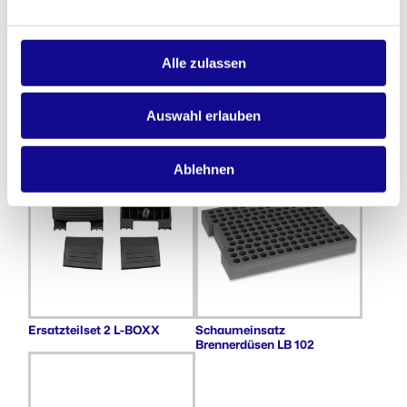
Alle zulassen
Auswahl erlauben
Kleinteileeinsatz 18 Muden
i-BOXX Rack
iB 72
Ablehnen
Ersatzteilset 2 L-BOXX
Schaumeinsatz
Brennerdüsen LB 102