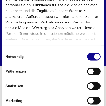
personalisieren, Funktionen für soziale Medien anbieten
zu können und die Zugriffe auf unsere Website zu
analysieren. Außerdem geben wir Informationen zu Ihrer
Verwendung unserer Website an unsere Partner für
soziale Medien, Werbung und Analysen weiter. Unsere
Partner führen diese Informationen möglicherweise mit
weiteren Daten zusammen, die Sie ihnen bereitgestellt
haben oder die sie im Rahmen Ihrer Nutzung der Dienste
gesammelt haben.
Einwilligungsauswahl
L-BOXX 238
Notwendig
Präferenzen
WEITERE PRODUKTE AUS DEM L-
BOXX SYSTEM
Statistiken
Marketing