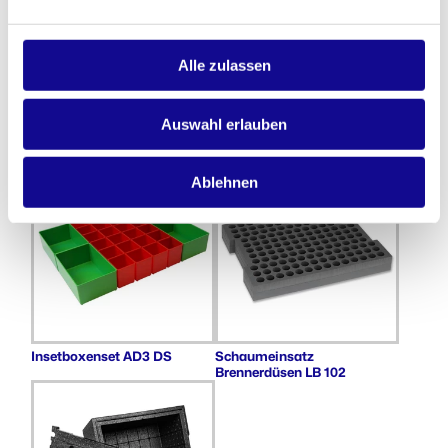
Alle zulassen
Auswahl erlauben
Thermobecher mit
Insetboxenset CD3 CT M 74
Becherhalter
Ablehnen
Insetboxenset AD3 DS
Schaumeinsatz
Brennerdüsen LB 102