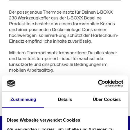
Der passgenaue Thermoeinsatz für Deinen L-BOXX
Gewicht :
238 Werkzeugkoffer aus der L-BOXX Baseline
0,35 kg
Produktlinie besteht aus einem formstabilen Korpus
und einer passenden Deckeleinlage. Dank seiner
hochwertigen Isolierwirkung schützt der Hartschaum-
Einsatz empfindliche Inhalte zuverlässig.
Mit dem Thermoeinsatz transportierst Du alles sicher
und konstant temperiert – ideal für wechselnde
Einsatzorte und anspruchsvolle Bedingungen im
mobilen Arbeitsalltag.
Die perfekte Lösung, wenn Du Wert auf Schutz, Qualität
und Verlässlichkeit bei Temperaturunterschieden legst.
Zustimmung
Details
Über Cookies
PASST PERFEKT DAZU
Diese Webseite verwendet Cookies
BASELINE
Wir verwenden Cookies, um Inhalte und Anzeigen zu