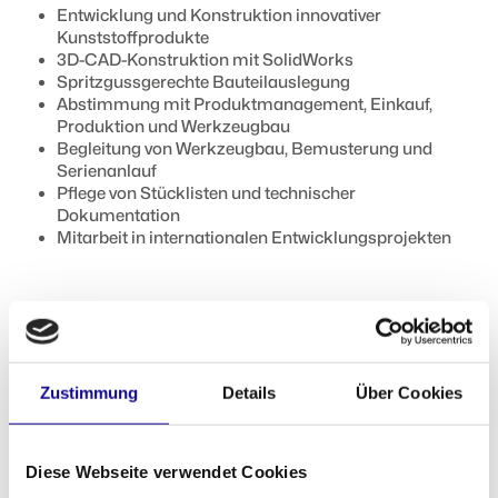
Entwicklung und Konstruktion innovativer
Kunststoffprodukte
3D-CAD-Konstruktion mit SolidWorks
Spritzgussgerechte Bauteilauslegung
Abstimmung mit Produktmanagement, Einkauf,
Produktion und Werkzeugbau
Begleitung von Werkzeugbau, Bemusterung und
Serienanlauf
Pflege von Stücklisten und technischer
Dokumentation
Mitarbeit in internationalen Entwicklungsprojekten
Dein Profil:
Studium Maschinenbau, Kunststofftechnik oder
vergleichbar
Zustimmung
Details
Über Cookies
Alternativ Techniker oder Meister mit
Berufserfahrung
Erfahrung im Kunststoffspritzguss
Sichere Anwendung von SolidWorks oder einem
Diese Webseite verwendet Cookies
vergleichbaren CAD System