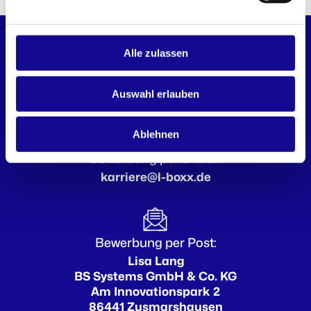
KONTAKT
Alle zulassen
Interesse geweckt? Dann freuen wir uns auf deine
Bewerbung:
Auswahl erlauben
Ablehnen
Bewerbung per E-Mail:
karriere@l-boxx.de
Bewerbung per Post:
Lisa Lang
BS Systems GmbH & Co. KG
Am Innovationspark 2
86441 Zusmarshausen