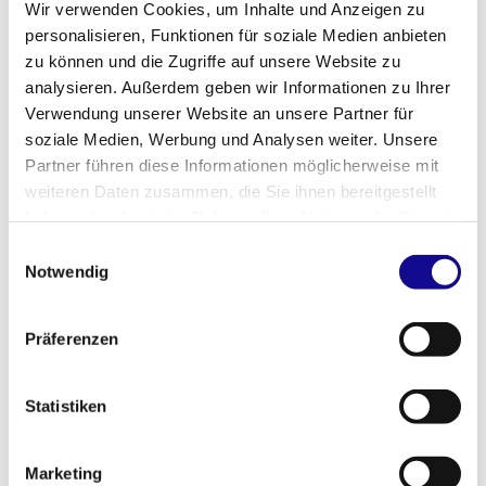
Wir verwenden Cookies, um Inhalte und Anzeigen zu
Praktische Erfahrungen im Umgang mit
personalisieren, Funktionen für soziale Medien anbieten
PDM-/ERP-Systemen
zu können und die Zugriffe auf unsere Website zu
Gute Deutsch und Englischkenntnisse in Wort und
Schrift
analysieren. Außerdem geben wir Informationen zu Ihrer
Verwendung unserer Website an unsere Partner für
Deine Vorteile:
soziale Medien, Werbung und Analysen weiter. Unsere
Flexible Arbeitszeiten und Remote Work
Partner führen diese Informationen möglicherweise mit
30 Tage Urlaub plus Sonderurlaubstage
weiteren Daten zusammen, die Sie ihnen bereitgestellt
Weihnachtsgeld- und Urlaubsgeld
haben oder die sie im Rahmen Ihrer Nutzung der Dienste
Betriebliche Altersvorsorge mit
gesammelt haben.
Arbeitgeberzuschuss
Einwilligungsauswahl
Mitarbeiterguthabenkarte
Notwendig
Individuelle Weiterbildung
Internationale Projekte
Modernes Entwicklungsumfeld
Präferenzen
Kurze Entscheidungswege
Kollegiales Team
Ein kommunikatives und respektvolles Miteinander
Statistiken
per „DU“
Marketing