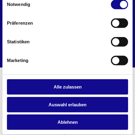
Notwendig
Präferenzen
L-BOXX CONTRACTOR
Statistiken
Aufbewahrungs- und Transportsystem
Marketing
Alle zulassen
Auswahl erlauben
Ablehnen