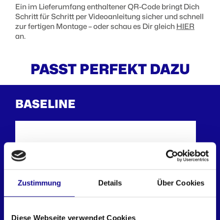
Ein im Lieferumfang enthaltener QR-Code bringt Dich
Schritt für Schritt per Videoanleitung sicher und schnell
zur fertigen Montage – oder schau es Dir gleich
HIER
an.
PASST PERFEKT DAZU
BASELINE
Zustimmung
Details
Über Cookies
L-BOXX 102 Deckel
L-BOXX 102
Diese Webseite verwendet Cookies