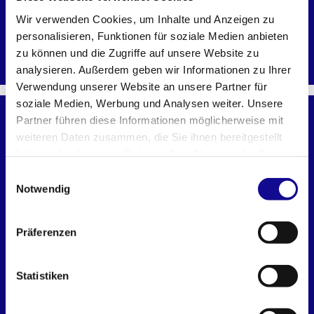
transparent
Wir verwenden Cookies, um Inhalte und Anzeigen zu
personalisieren, Funktionen für soziale Medien anbieten
MEHR LADEN
zu können und die Zugriffe auf unsere Website zu
analysieren. Außerdem geben wir Informationen zu Ihrer
Verwendung unserer Website an unsere Partner für
soziale Medien, Werbung und Analysen weiter. Unsere
CONTRACTOR
Partner führen diese Informationen möglicherweise mit
weiteren Daten zusammen, die Sie ihnen bereitgestellt
haben oder die sie im Rahmen Ihrer Nutzung der Dienste
gesammelt haben.
Einwilligungsauswahl
Notwendig
Präferenzen
Statistiken
Tool Box
Midsize Tool Box