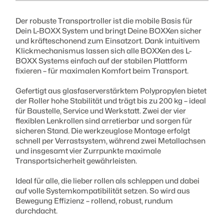
Der robuste Transportroller ist die mobile Basis für
Gewicht :
Dein L-BOXX System und bringt Deine BOXXen sicher
4,1 kg
und kräfteschonend zum Einsatzort. Dank intuitivem
Klickmechanismus lassen sich alle BOXXen des L-
BOXX Systems einfach auf der stabilen Plattform
Tragkraft
max. 200 kg
fixieren – für maximalen Komfort beim Transport.
Ø Räder
100mm
Gefertigt aus glasfaserverstärktem Polypropylen bietet
der Roller hohe Stabilität und trägt bis zu 200 kg – ideal
für Baustelle, Service und Werkstatt. Zwei der vier
flexiblen Lenkrollen sind arretierbar und sorgen für
sicheren Stand. Die werkzeuglose Montage erfolgt
schnell per Verrastsystem, während zwei Metallachsen
und insgesamt vier Zurrpunkte maximale
Transportsicherheit gewährleisten.
Ideal für alle, die lieber rollen als schleppen und dabei
auf volle Systemkompatibilität setzen. So wird aus
Bewegung Effizienz – rollend, robust, rundum
durchdacht.