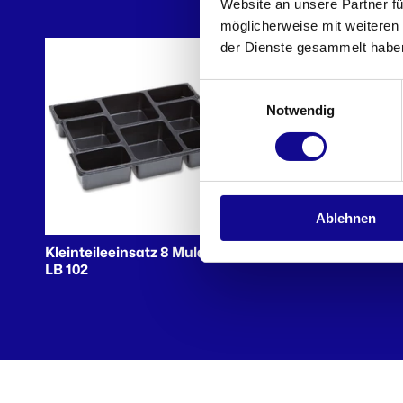
Website an unsere Partner fü
möglicherweise mit weiteren
der Dienste gesammelt habe
Einwilligungsauswahl
Notwendig
Ablehnen
Kleinteileeinsatz 8 Mulden
Antirutschmatte LB 102
LB 102