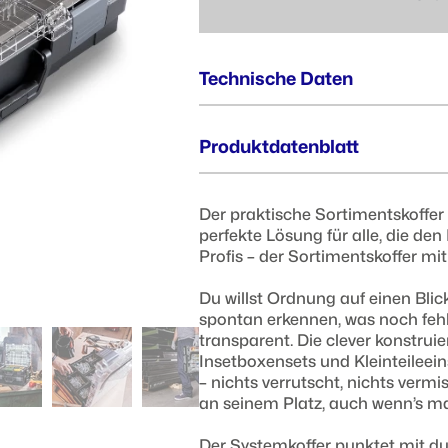
Technische Daten
Außenmaße (BxTxH) :
Produktdatenblatt
445 x 358 x 118 mm
Der praktische Sortimentskoffer
Innenmaße (BxTxH) :
perfekte Lösung für alle, die den
378 x 313 x 61 mm
Profis – der Sortimentskoffer mi
Du willst Ordnung auf einen Blick
spontan erkennen, was noch feh
transparent. Die clever konstruie
Insetboxensets und Kleinteileei
– nichts verrutscht, nichts vermis
an seinem Platz, auch wenn’s mal
Der Systemkoffer punktet mit du