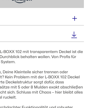
Volumen :
8,6 Liter
Gewicht :
 L-BOXX 102 mit transparentem Deckel ist die
2,5 kg
 Durchblick behalten wollen. Von Profis für
t System.
, Deine Kleinteile sicher trennen oder
lt? Kein Problem mit der L-BOXX 102 Deckel
rte Deckelstruktur sorgt dafür, dass
nsätze mit 5 oder 8 Mulden exakt abschließen
cht sich. Schluss mit Chaos – hier bleibt alles
 ruckelt.
rchdachter Funktionalität und robuster