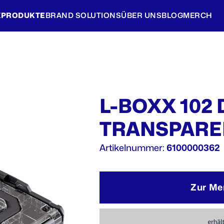
E
PRODUKTE
BRAND SOLUTIONS
ÜBER UNS
BLOG
MERCH
L-BOXX 102
TRANSPARE
Artikelnummer:
6100000362
Zur Me