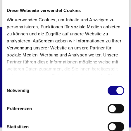
Diese Webseite verwendet Cookies
PASST PERFEKT DAZU
Wir verwenden Cookies, um Inhalte und Anzeigen zu
personalisieren, Funktionen für soziale Medien anbieten
zu können und die Zugriffe auf unsere Website zu
BASELINE
analysieren. Außerdem geben wir Informationen zu Ihrer
Verwendung unserer Website an unsere Partner für
soziale Medien, Werbung und Analysen weiter. Unsere
Partner führen diese Informationen möglicherweise mit
weiteren Daten zusammen, die Sie ihnen bereitgestellt
haben oder die sie im Rahmen Ihrer Nutzung der Dienste
gesammelt haben.
Einwilligungsauswahl
Notwendig
L-BOXX 102 Deckel
L-BOXX 102
Präferenzen
transparent
Statistiken