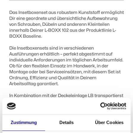
Das Insetboxenset aus robustem Kunststoff ermöglicht
Dir eine geordnete und übersichtliche Aufbewahrung
von Schrauben, Dübeln und anderenn Kleinteilen
innerhalb Deiner L-BOXX 102 aus der Produktlinie L-
BOXX Baseline.
Die Insetboxensets sind in verschiedenen
Ausführungen erhältlich – perfekt abgestimmt auf
individuelle Anforderungen im täglichen Arbeitsumfeld.
Ob für den flexiblen Einsatz im Handwerk, in der
Montage oder bei Serviceeinsätzen, mit diesem Set ist
Ordnung, Effizienz und Qualität in Deinem
Arbeitsalltag garantiert.
In Kombination mit der Deckeleinlage LB transportierst
Du Deine Inhalte sicher und vermischungsfrei – selbst
bei starker Erschütterung.
Das Insetboxenset G3 LB 102 enthält:
Zustimmung
Details
Über Cookies
2x Insetbox U3, grau inkl. 6 Trennwände 2x Insetbox G3,
dunkelgrün 2x Insetbox B3, gelb 2x Insetbox A3, rot