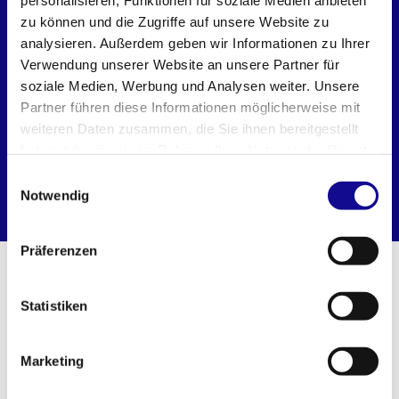
personalisieren, Funktionen für soziale Medien anbieten
zu können und die Zugriffe auf unsere Website zu
analysieren. Außerdem geben wir Informationen zu Ihrer
Verwendung unserer Website an unsere Partner für
soziale Medien, Werbung und Analysen weiter. Unsere
Partner führen diese Informationen möglicherweise mit
weiteren Daten zusammen, die Sie ihnen bereitgestellt
haben oder die sie im Rahmen Ihrer Nutzung der Dienste
gesammelt haben.
L-BOXX 102 Deckel
L-BOXX 102
Einwilligungsauswahl
transparent
Notwendig
Präferenzen
WEITERE PRODUKTE AUS DEM L-
Statistiken
BOXX SYSTEM
Marketing