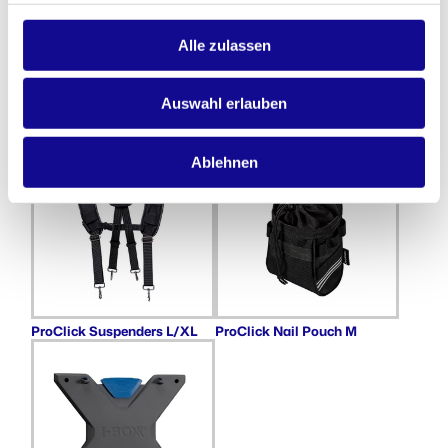
Alle zulassen
Auswahl erlauben
Deckeleinlage klein XLB 172
Insetboxenset H3 CT M 74
Ablehnen
ProClick Suspenders L/XL
ProClick Nail Pouch M