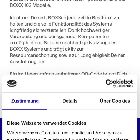
BOXX 102 Modelle.
Ideal, um Deine L-BOXXen jederzeit in Bestform zu
halten und die volle Funktionalität des Systems
langfristig sicherzustellen. Dank hochwertiger
Verarbeitung und passgenauer Komponenten
ermöglicht das Set eine nachhaltige Nutzung des L-
BOXX Systems und trägt aktiv zur
Ressourcenschonung sowie zur Langlebigkeit Deiner
Ausstattung bei.
Ein im Lieferumfang enthaltener QR-Code bringt Dich
Schritt für Schritt per Videoanleitung sicher und schnell
zur fertigen Montage, oder schau es Dir gleich
HIER
an.
Zustimmung
Details
Über Cookies
PASST PERFEKT DAZU
Diese Webseite verwendet Cookies
BASELINE
Wir verwenden Cookies, um Inhalte und Anzeigen zu