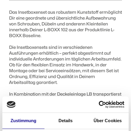
Das Insetboxenset aus robustem Kunststoff ermöglicht
Dir eine geordnete und übersichtliche Aufbewahrung
von Schrauben, Dübeln und anderenn Kleinteilen
innerhalb Deiner L-BOXX 102 aus der Produktlinie L-
BOXX Baseline.
Die Insetboxensets sind in verschiedenen
Ausführungen erhältlich – perfekt abgestimmt auf
individuelle Anforderungen im täglichen Arbeitsumfeld.
Ob für den flexiblen Einsatz im Handwerk, in der
Montage oder bei Serviceeinsätzen, mit diesem Set ist
Ordnung, Effizienz und Qualität in Deinem
Arbeitsalltag garantiert.
In Kombination mit der Deckeleinlage LB transportierst
Du Deine Inhalte sicher und vermischungsfrei – selbst
bei starker Erschütterung.
Das Insetboxenset CD3 LB 102 enthält:
Zustimmung
Details
Über Cookies
2x Insetbox U3, grau inkl. 6 Trennwände 3x Insetbox C3,
blau 3x Insetbox D3, grün