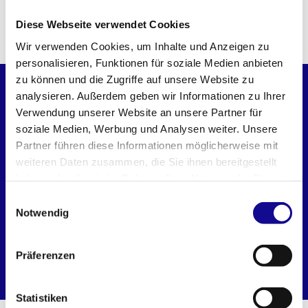
Diese Webseite verwendet Cookies
PASST PERFEKT DAZU
Wir verwenden Cookies, um Inhalte und Anzeigen zu
personalisieren, Funktionen für soziale Medien anbieten
zu können und die Zugriffe auf unsere Website zu
BASELINE
analysieren. Außerdem geben wir Informationen zu Ihrer
Verwendung unserer Website an unsere Partner für
soziale Medien, Werbung und Analysen weiter. Unsere
Partner führen diese Informationen möglicherweise mit
weiteren Daten zusammen, die Sie ihnen bereitgestellt
haben oder die sie im Rahmen Ihrer Nutzung der Dienste
gesammelt haben.
Einwilligungsauswahl
Notwendig
L-BOXX 102 Deckel
L-BOXX 102
Präferenzen
transparent
Statistiken