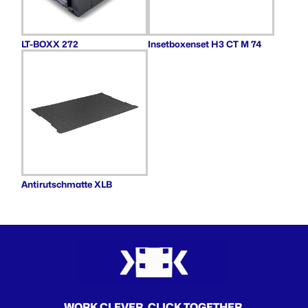
LT-BOXX 272
Insetboxenset H3 CT M 74
Antirutschmatte XLB
WORK CLEVER. CLICK TOGETHER.