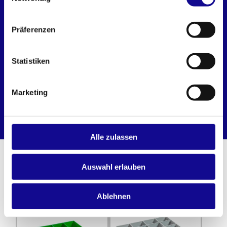
Präferenzen
Statistiken
Insetboxenset HA3 DS
Insetboxenset HB3 DS
Marketing
MEHR LADEN
Alle zulassen
WEITERE PRODUKTE AUS DEM L-
Auswahl erlauben
BOXX SYSTEM
Ablehnen