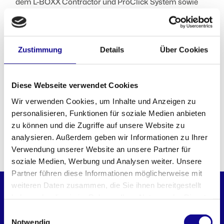
dem L-BOXX Contractor und ProClick System sowie
der millionenfach bewährten L-BOXX Baseline - so wird
aus einzelnen Modulen ein komplettes System das Dir
die Arbeit erleichter.
Zustimmung
Details
Über Cookies
Und nicht zu vergessen: Per Klickmechanismus
stapelbar, dank Cubingkonzept zum stabilen Unterbau
für eine mobile Arbeitsfläche erweiterbar - so entsteht
vor Ort Struktur mit Mehrwert. Und wenn Sicherheit
Diese Webseite verwendet Cookies
auch noch eine Rolle spielt - dann kannst Du dank
Wir verwenden Cookies, um Inhalte und Anzeigen zu
Safety Lock Dein Werkzeugmodul einfach mit
Vorhängeschlössern absperren. Die Large 5 Drawer
personalisieren, Funktionen für soziale Medien anbieten
Tool Box - wenn aus Chaos Struktur wird.
zu können und die Zugriffe auf unsere Website zu
analysieren. Außerdem geben wir Informationen zu Ihrer
Verwendung unserer Website an unsere Partner für
PASST PERFEKT DAZU
soziale Medien, Werbung und Analysen weiter. Unsere
Partner führen diese Informationen möglicherweise mit
weiteren Daten zusammen, die Sie ihnen bereitgestellt
ZUBEHÖR
haben oder die sie im Rahmen Ihrer Nutzung der Dienste
gesammelt haben.
Einwilligungsauswahl
Notwendig