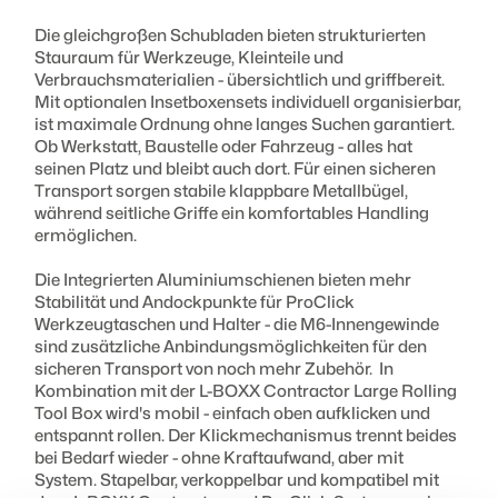
Volumen :
77 l
Die gleichgroßen Schubladen bieten strukturierten
Stauraum für Werkzeuge, Kleinteile und
Verbrauchsmaterialien - übersichtlich und griffbereit.
Gewicht :
Mit optionalen Insetboxensets individuell organisierbar,
15,5 kg
ist maximale Ordnung ohne langes Suchen garantiert.
Ob Werkstatt, Baustelle oder Fahrzeug - alles hat
seinen Platz und bleibt auch dort. Für einen sicheren
Transport sorgen stabile klappbare Metallbügel,
während seitliche Griffe ein komfortables Handling
ermöglichen.
Die Integrierten Aluminiumschienen bieten mehr
Stabilität und Andockpunkte für ProClick
Werkzeugtaschen und Halter - die M6-Innengewinde
sind zusätzliche Anbindungsmöglichkeiten für den
sicheren Transport von noch mehr Zubehör. In
Kombination mit der L-BOXX Contractor Large Rolling
Tool Box wird's mobil - einfach oben aufklicken und
entspannt rollen. Der Klickmechanismus trennt beides
bei Bedarf wieder - ohne Kraftaufwand, aber mit
System. Stapelbar, verkoppelbar und kompatibel mit