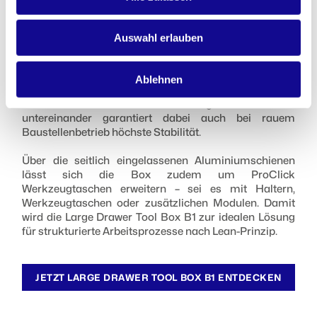
Die Schubladenaufnahme der B1 ist direkt kompatibel
mit der L-BOXX Baseline – bestehende BOXXen können
sicher und passgenau eingeschoben werden. The
Auswahl erlauben
system is suitable for different heights and can be
flexibly equipped. Zudem ist die Drawer Tool Box
stapel- und koppelbar mit allen anderen BOXXen der
Ablehnen
Contractor Serie – für einen einfachen Transport im
Verbund. Die sichere Verbindung der BOXXen
untereinander garantiert dabei auch bei rauem
Baustellenbetrieb höchste Stabilität.
Über die seitlich eingelassenen Aluminiumschienen
lässt sich die Box zudem um ProClick
Werkzeugtaschen erweitern – sei es mit Haltern,
Werkzeugtaschen oder zusätzlichen Modulen. Damit
wird die Large Drawer Tool Box B1 zur idealen Lösung
für strukturierte Arbeitsprozesse nach Lean-Prinzip.
JETZT LARGE DRAWER TOOL BOX B1 ENTDECKEN