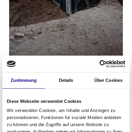
Aufnahme von L-BOXX Baseline Koffern
durch
Zustimmung
Details
Über Cookies
Klickverbindung auf dem Deckel
Docking-Schnittstellen für ProClick Taschen
über
integrierte Aluminiumschienen
Kompatibel zu L-BOXX Baseline Insetboxen
dank
Diese Webseite verwendet Cookies
Insetboxenraster in den kleinsten Schubladen der
Drawer
Wir verwenden Cookies, um Inhalte und Anzeigen zu
Kompatibel zu Werkzeugeinlagen
wie z.B. der
personalisieren, Funktionen für soziale Medien anbieten
Größe L-BOXX 136
zu können und die Zugriffe auf unsere Website zu
analysieren. Außerdem geben wir Informationen zu Ihrer