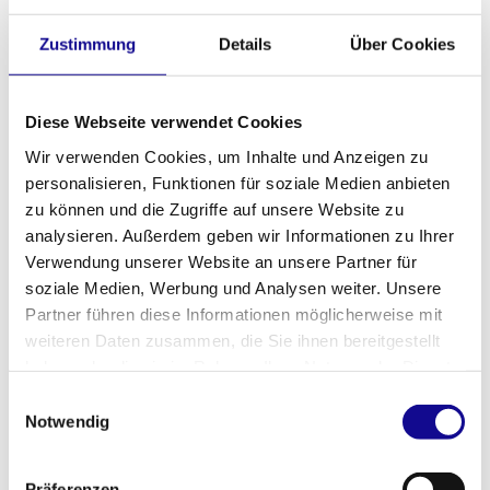
lassen sich die Boxen bombenfest im Fahrzeug
Zustimmung
Details
Über Cookies
verankern. Das Ergebnis: Kein Verrutschen, kein
Klappern, keine Beschädigungen – auch bei starker
Bremsung oder unwegsamem Terrain.
Diese Webseite verwendet Cookies
Die Vielseitigkeit der Einbaulösungen bietet dabei für
jedes Fahrzeugkonzept das passende Setup für deine
Wir verwenden Cookies, um Inhalte und Anzeigen zu
Auto Werkzeugkoffer. Ob als Auszug im Regalsystem,
personalisieren, Funktionen für soziale Medien anbieten
fixiert auf dem Fahrzeugboden oder integriert in
zu können und die Zugriffe auf unsere Website zu
spezielle Module – die L-BOXX passt sich dem Bedarf
analysieren. Außerdem geben wir Informationen zu Ihrer
des Handwerkers an. Und nicht zuletzt entspricht jede
Verwendung unserer Website an unsere Partner für
Lösung den gesetzlichen Vorgaben zur
Transportsicherheit.
soziale Medien, Werbung und Analysen weiter. Unsere
Partner führen diese Informationen möglicherweise mit
JETZT SORTIMO LÖSUNGEN ENTDECKEN
weiteren Daten zusammen, die Sie ihnen bereitgestellt
haben oder die sie im Rahmen Ihrer Nutzung der Dienste
gesammelt haben.
Einwilligungsauswahl
Notwendig
MEHR ALS EIN WERKZEUGKOFFER
FÜRS AUTO
Präferenzen