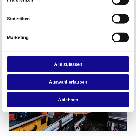
Mit dem L-BOXX System wird dein Transporter zur
mobilen Profi-Werkstatt. Werkzeuge immer griffbereit,
sauber organisiert und sicher verstaut – genau so muss
Statistiken
modernes Arbeiten im Handwerk aussehen.
Ob im Baustelleneinsatz, beim Kunden oder im
Außendienst: Mit der L-BOXX bist du immer einen
Marketing
Schritt voraus. Work clever. Click together.
Alle zulassen
Auswahl erlauben
Ablehnen