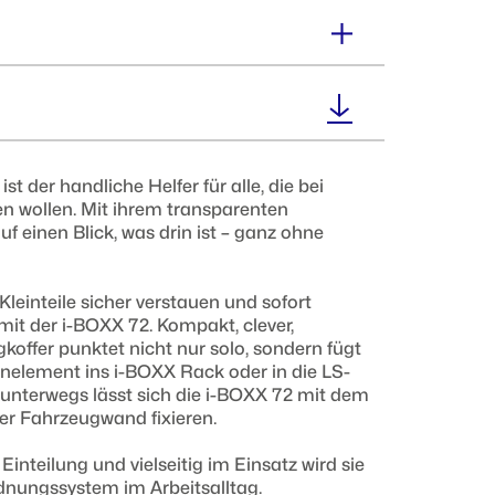
Volumen :
5,6 Liter
Gewicht :
t der handliche Helfer für alle, die bei
0,9 kg
en wollen. Mit ihrem transparenten
f einen Blick, was drin ist – ganz ohne
Kleinteile sicher verstauen und sofort
mit der i-BOXX 72. Kompakt, clever,
koffer punktet nicht nur solo, sondern fügt
nelement ins i-BOXX Rack oder in die LS-
 unterwegs lässt sich die i-BOXX 72 mit dem
er Fahrzeugwand fixieren.
 Einteilung und vielseitig im Einsatz wird sie
dnungssystem im Arbeitsalltag.