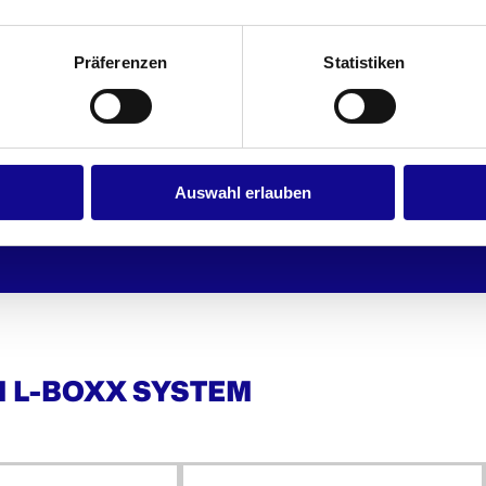
Präferenzen
Statistiken
den iB
Kleinteileeinsatz 8 Mulden iB
Kleinteileeinsatz 9 Mulde
72
72
Auswahl erlauben
M L-BOXX SYSTEM