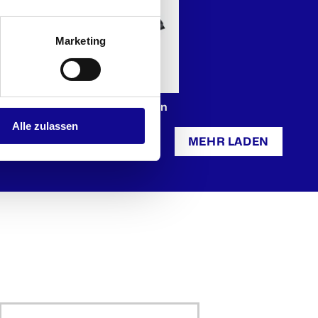
Marketing
n iB
Kleinteileeinsatz 12 Mulden
iB 72
Alle zulassen
MEHR LADEN