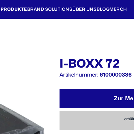
E
PRODUKTE
BRAND SOLUTIONS
ÜBER UNS
BLOG
MERCH
I-BOXX 72
Artikelnummer:
6100000336
Zur Me