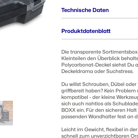
Technische Daten
Außenmaße (BxTxH) :
Produktdatenblatt
367 x 316 x 73 mm
Die transparente Sortimentsbox is
Innenmaße (BxTxH) :
Kleinteilen den Überblick behalt
337 x 259 x 64 mm
Polycarbonat-Deckel siehst Du au
Deckeldrama oder Suchstress.
Du willst Schrauben, Dübel oder 
griffbereit haben? Kein Problem 
kompatibel - der kleine Werkzeug
sich auch nahtlos als Schublade
BOXX ein. Für den sicheren Halt
passenden Wandhalter fest an d
Leicht im Gewicht, flexibel in der
schnell zum unverzichtbaren Or