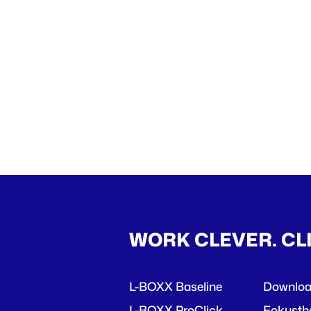
WORK CLEVER. CL
L-BOXX Baseline
Downlo
L-BOXX ProClick
Fokust