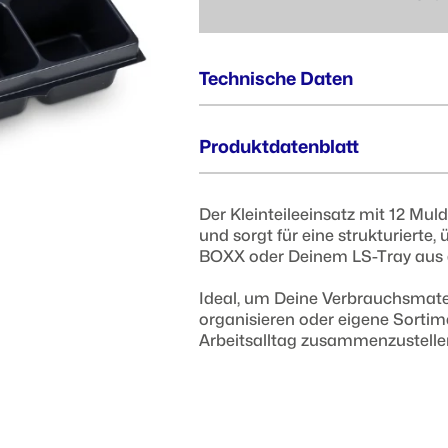
Technische Daten
Außenmaße (BxTxH) :
Produktdatenblatt
349 x 265 x 63 mm
Der Kleinteileeinsatz mit 12 Mul
und sorgt für eine strukturierte, 
BOXX oder Deinem LS-Tray aus d
Ideal, um Deine Verbrauchsmateri
organisieren oder eigene Sortime
Arbeitsalltag zusammenzustelle