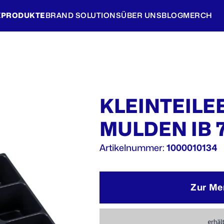
E
PRODUKTE
BRAND SOLUTIONS
ÜBER UNS
BLOG
MERCH
KLEINTEILEE
MULDEN IB 
Artikelnummer:
1000010134
Zur Me