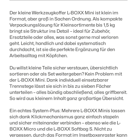
Der kleine Werkzeugkoffer L-BOXX Mini ist klein im
Innenmaße (BxTxH) :
Format, aber groß in Sachen Ordnung. Als kompakte
221 x 138 x 44 mm
Verpackungslösung für Kleinsortimente bis 1,5 kg
bringt sie Struktur ins Detail – ideal für Zubehör,
Ersatzteile oder alles, was sonst gerne mal verloren
Volumen :
geht. Leicht, handlich und dabei systematisch
1,5 Liter
durchdacht, ist sie die perfekte Ergänzung für den
Arbeitsalltag mit Köpfchen.
Gewicht :
Du willst kleine Teile sicher verstauen, übersichtlich
0,3 kg
sortieren oder als Set weitergeben? Kein Problem mit
der L-BOXX Mini. Dank individuell einsetzbarer
Trennstege lässt sie sich in bis zu sieben Fächer
unterteilen – alles bündig abschließend, alles griffbereit.
So wird aus kleinem Inhalt ganz großartige Übersicht.
Ein echtes System-Plus: Mehrere L-BOXX Minis lassen
sich dank Klickmechanismus ganz einfach stapeln
und sicher miteinander verbinden – ebenso wie die L-
BOXX Micro und die L-BOXX Softbag S. Nicht zu
vergessen, durch das Format im Insetboxenraster kann