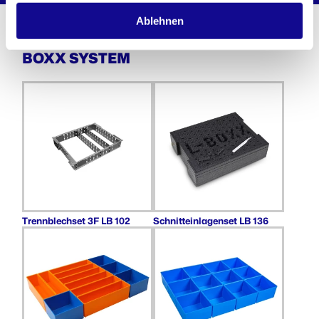
Ablehnen
WEITERE PRODUKTE AUS DEM L-
BOXX SYSTEM
Trennblechset 3F LB 102
Schnitteinlagenset LB 136