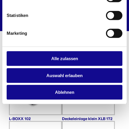
L-BOXX Mini Deckel
L-BOXX Mini Deckel opak
transparent
Statistiken
Marketing
WEITERE PRODUKTE AUS DEM L-
BOXX SYSTEM
Alle zulassen
Auswahl erlauben
Ablehnen
L-BOXX 102
Deckeleinlage klein XLB 172