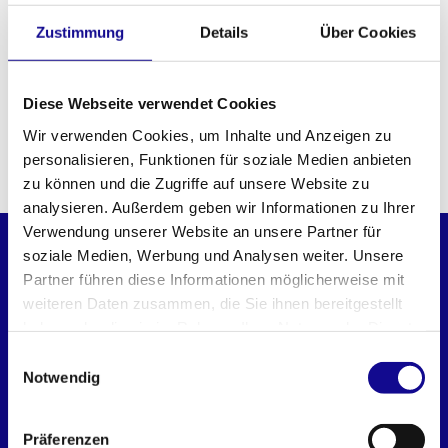
als leichter Begleiter im mobilen Alltag – die Soft Bag S
Zustimmung
Details
Über Cookies
macht dir das Leben unterwegs leichter.
Ein unverzichtbarer Begleiter für alle, die lieber clever
statt schwer tragen und wissen: Wahre Größe ist keine
Diese Webseite verwendet Cookies
Frage des Volumens.
Wir verwenden Cookies, um Inhalte und Anzeigen zu
personalisieren, Funktionen für soziale Medien anbieten
PASST PERFEKT DAZU
zu können und die Zugriffe auf unsere Website zu
analysieren. Außerdem geben wir Informationen zu Ihrer
Verwendung unserer Website an unsere Partner für
ZUBEHÖR
soziale Medien, Werbung und Analysen weiter. Unsere
Partner führen diese Informationen möglicherweise mit
weiteren Daten zusammen, die Sie ihnen bereitgestellt
haben oder die sie im Rahmen Ihrer Nutzung der Dienste
gesammelt haben.
Einwilligungsauswahl
Notwendig
Präferenzen