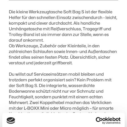
Die kleine Werkzeugtasche Soft Bag S ist der flexible
Gewicht :
Helfer für den schnellen Einsatz zwischendurch - leicht,
1,59 kg
kompakt und clever durchdacht. Als handliche
Umhängetasche mit Reißverschluss, Tragegriff und
Trolley-Band ist sie immer dann zur Stelle, wenn es
darauf ankommt.
Ob Werkzeuge, Zubehör oder Kleinteile, in den
zahlreichen Schlaufen sowie Innen- und Außentaschen
findet alles seinen festen Platz. Übersichtlich, sicher
verstaut und jederzeit griffbereit.
Du willst auf Serviceeinsätzen mobil bleiben und
trotzdem perfekt organisiert sein? Kein Problem mit
der Soft Bag S. Die integrierte, wasserdichte
Bodenwanne schützt nicht nur vor Schmutz und
Feuchtigkeit, sondern punktet mit einem echten
Mehrwert. Zwei Koppelhebel machen das Verklicken
mit der L-BOXX Mini oder Micro möglich – für smarte
Kombinationsmöglichkeiten im System-Verbund.
Ob im Kundendienst, bei kleineren Reparaturen oder