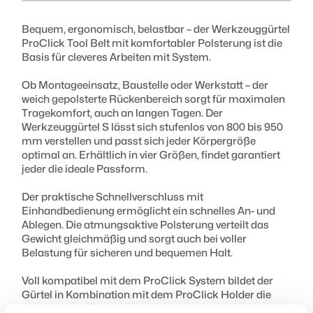
Bequem, ergonomisch, belastbar – der Werkzeuggürtel
Länge Gürtelband
1000 mm
ProClick Tool Belt mit komfortabler Polsterung ist die
Verstellbar von bis
800-950 mm
Basis für cleveres Arbeiten mit System.
Länge Polsterung
800 mm
Ob Montageeinsatz, Baustelle oder Werkstatt – der
Breite Polsterung
120 mm
weich gepolsterte Rückenbereich sorgt für maximalen
Tragekomfort, auch an langen Tagen. Der
Werkzeuggürtel S lässt sich stufenlos von 800 bis 950
mm verstellen und passt sich jeder Körpergröße
optimal an. Erhältlich in vier Größen, findet garantiert
jeder die ideale Passform.
Der praktische Schnellverschluss mit
Einhandbedienung ermöglicht ein schnelles An- und
Ablegen. Die atmungsaktive Polsterung verteilt das
Gewicht gleichmäßig und sorgt auch bei voller
Belastung für sicheren und bequemen Halt.
Voll kompatibel mit dem ProClick System bildet der
Gürtel in Kombination mit dem ProClick Holder die
stabile Basis für alle Produkte mit ClickUnit. Einfach