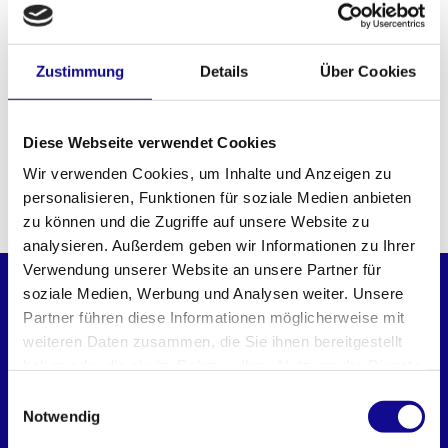
einklicken, loslegen – ganz ohne Gefummel.
Der ProClick Tool Belt ist mehr als nur ein Gürtel – er ist
Zustimmung
Details
Über Cookies
das Rückgrat deines Werkzeugsystems. Ergonomisch,
robust und jederzeit einsatzbereit.
Wenn Du clever arbeiten willst, fängt alles hier an: mit
Diese Webseite verwendet Cookies
dem ProClick Tool Belt. Tragen. Klicken. Loslegen.
Wir verwenden Cookies, um Inhalte und Anzeigen zu
personalisieren, Funktionen für soziale Medien anbieten
PASST PERFEKT DAZU
zu können und die Zugriffe auf unsere Website zu
analysieren. Außerdem geben wir Informationen zu Ihrer
Verwendung unserer Website an unsere Partner für
PROCLICK
soziale Medien, Werbung und Analysen weiter. Unsere
Partner führen diese Informationen möglicherweise mit
weiteren Daten zusammen, die Sie ihnen bereitgestellt
haben oder die sie im Rahmen Ihrer Nutzung der Dienste
gesammelt haben.
Einwilligungsauswahl
Notwendig